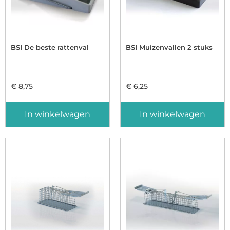
BSI De beste rattenval
BSI Muizenvallen 2 stuks
€
8,75
€
6,25
In winkelwagen
In winkelwagen