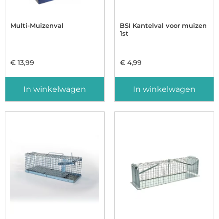
Multi-Muizenval
BSI Kantelval voor muizen
1st
€
13,99
€
4,99
In winkelwagen
In winkelwagen