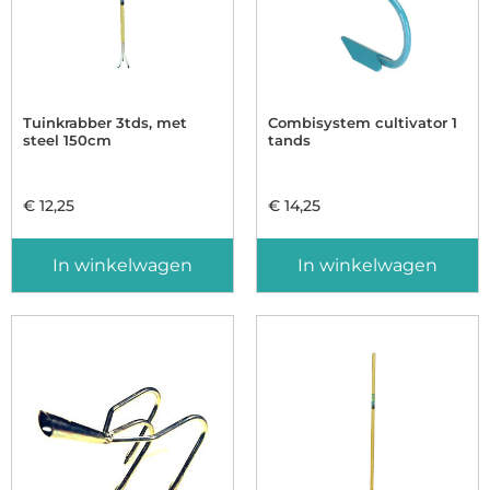
Tuinkrabber 3tds, met
Combisystem cultivator 1
steel 150cm
tands
€
12,25
€
14,25
In winkelwagen
In winkelwagen