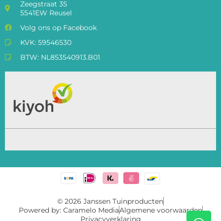
Zeegstraat 35
5541EW Reusel
Volg ons op Facebook
KVK: 59546530
BTW: NL853540913.B01
© 2026 Janssen Tuinproducten
Powered by: Caramelo Media
Algemene voorwaarden
Privacyverklaring