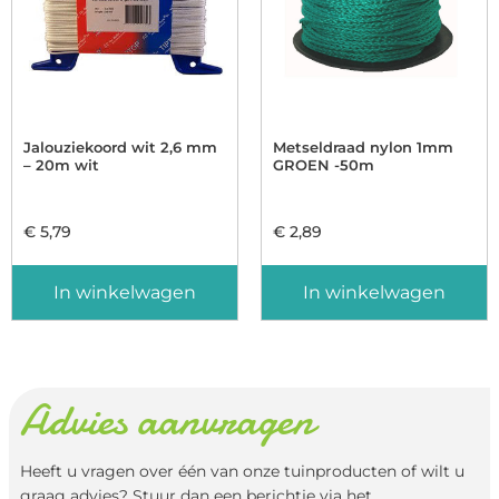
Jalouziekoord wit 2,6 mm
Metseldraad nylon 1mm
– 20m wit
GROEN -50m
€
5,79
€
2,89
In winkelwagen
In winkelwagen
Advies aanvragen
Heeft u vragen over één van onze tuinproducten of wilt u
graag advies? Stuur dan een berichtje via het