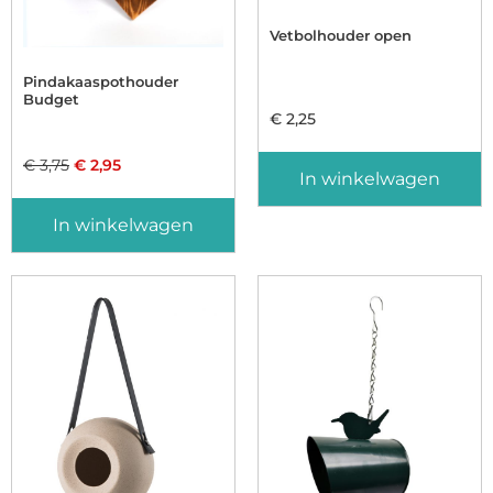
Vetbolhouder open
Pindakaaspothouder
Budget
€
2,25
€
3,75
€
2,95
In winkelwagen
In winkelwagen