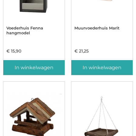
Voederhuis Fenna
Muurvoederhuis Marit
hangmodel
€
15,90
€
21,25
In winkelwagen
In winkelwagen