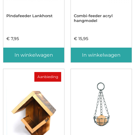
Pindafeeder Lankhorst
Combi-feeder acryl
hangmodel
€
7,95
€
15,95
In winkelwagen
In winkelwagen
Aanbieding