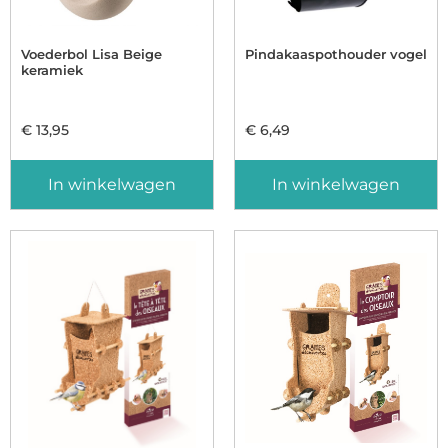
Voederbol Lisa Beige
Pindakaaspothouder vogel
keramiek
€
13,95
€
6,49
In winkelwagen
In winkelwagen