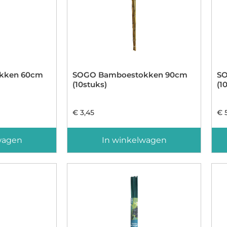
kken 60cm
SOGO Bamboestokken 90cm
SO
(10stuks)
(1
€
3,45
€
5
wagen
In winkelwagen