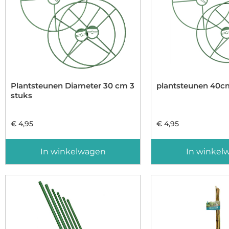
Plantsteunen Diameter 30 cm 3
plantsteunen 40c
stuks
€
4,95
€
4,95
In winkelwagen
In winkel