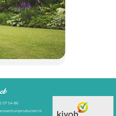
ct
82 07 04 86
anssentuinproducten.nl