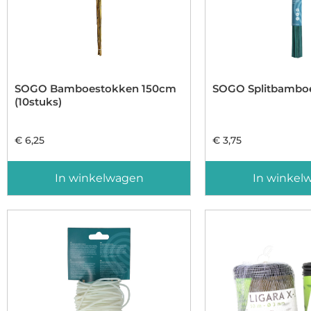
SOGO Bamboestokken 150cm
SOGO Splitbambo
(10stuks)
€
6,25
€
3,75
In winkelwagen
In winkel