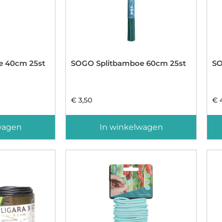
e 40cm 25st
SOGO Splitbamboe 60cm 25st
SO
€
3,50
€
4
wagen
In winkelwagen