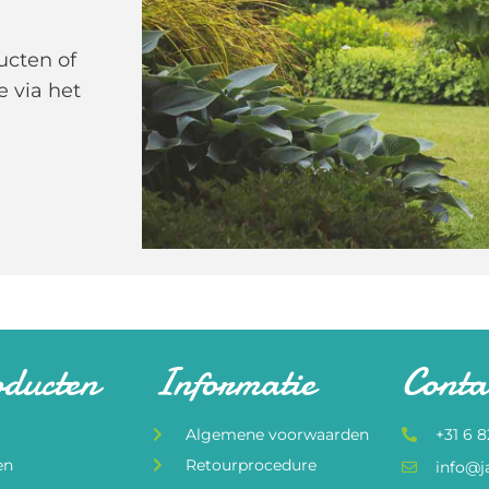
ucten of
e via het
oducten
Informatie
Conta
Algemene voorwaarden
+31 6 
en
Retourprocedure
info@j