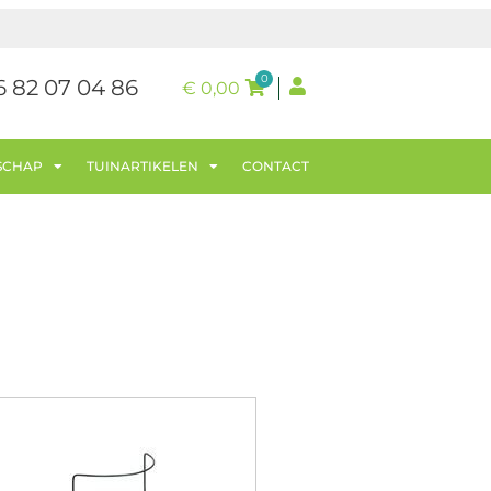
0
6 82 07 04 86
€
0,00
SCHAP
TUINARTIKELEN
CONTACT