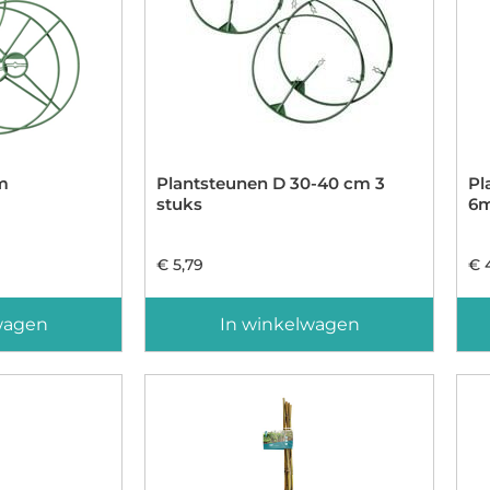
m
Plantsteunen D 30-40 cm 3
Pl
stuks
6
€
5,79
€
4
wagen
In winkelwagen