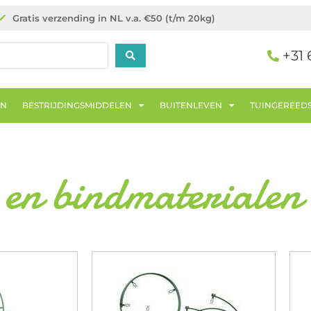
Gratis verzending in NL v.a. €50 (t/m 20kg)
+31 
EN
BESTRIJDINGSMIDDELEN
BUITENLEVEN
TUINGEREED
 en bindmaterialen