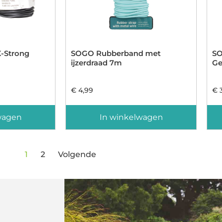
X-Strong
SOGO Rubberband met
SO
ijzerdraad 7m
Ge
€
4,99
€
3
wagen
In winkelwagen
1
2
Volgende