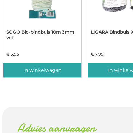
SOGO Bio-bindbuis 10m 3mm
LIGARA Bindbuis 
wit
€
3,95
€
7,99
In winkelwagen
In winkel
Advies aanvragen