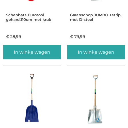
Schepbats Eurotool
Graanschop JUMBO +strip,
gehard,110cm met kruk
met D-steel
€
28,99
€
79,99
In winkelwagen
In winkelwagen