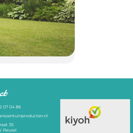
ct
82 07 04 86
anssentuinproducten.nl
raat 35
 Reusel