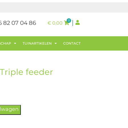
0
6 82 07 04 86
€
0,00
SCHAP
TUINARTIKELEN
CONTACT
Triple feeder
elwagen