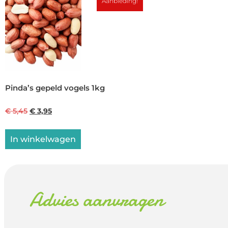
Aanbieding!
Pinda’s gepeld vogels 1kg
€
5,45
€
3,95
In winkelwagen
Advies aanvragen