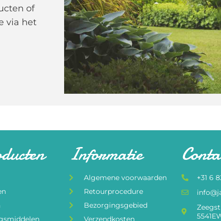
ucten of
e via het
oducten
Informatie
Conta
Algemene voorwaarden
+31 6 
en
Retourprocedure
info@j
n
Bezorgingsgebied
Zeegst
5541EW
ngsmiddelen
Verzendkosten