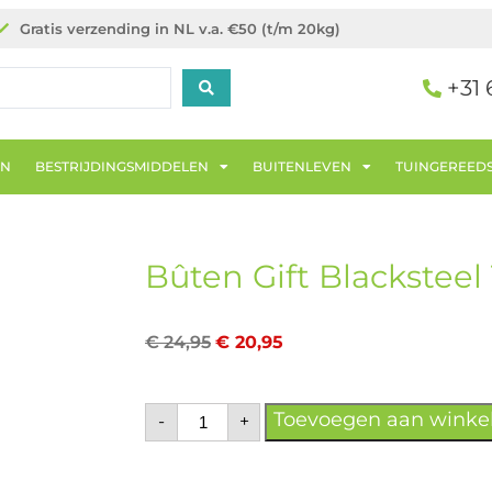
Gratis verzending in NL v.a. €50 (t/m 20kg)
+31 
EN
BESTRIJDINGSMIDDELEN
BUITENLEVEN
TUINGEREED
Bûten Gift Blacksteel 
€
24,95
€
20,95
Toevoegen aan wink
-
+