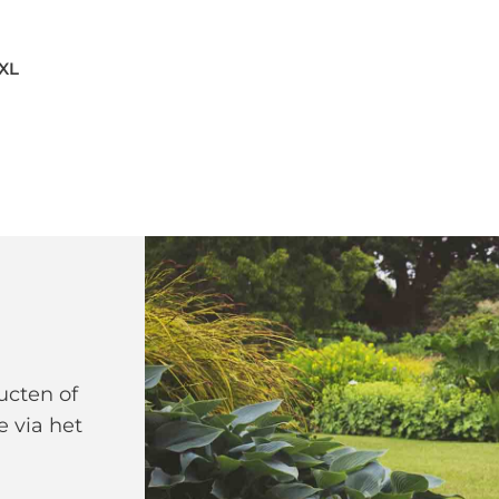
 XL
ucten of
e via het