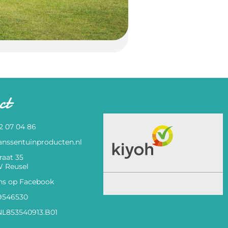
ct
82 07 04 86
anssentuinproducten.nl
raat 35
 Reusel
ns op Facebook
9546530
L853540913.B01