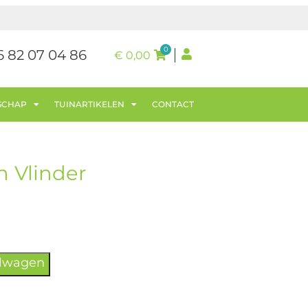
0
6 82 07 04 86
€
0,00
SCHAP
TUINARTIKELEN
CONTACT
 Vlinder
elwagen