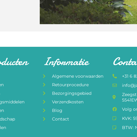
oducten
Informatie
Conta
Algemene voorwaarden
+31 6 
en
Retourprocedure
info@j
n
Bezorgingsgebied
Zeegst
5541EW
ngsmiddelen
Verzendkosten
Volg o
en
Blog
KVK: 5
edschap
Contact
len
BTW: N