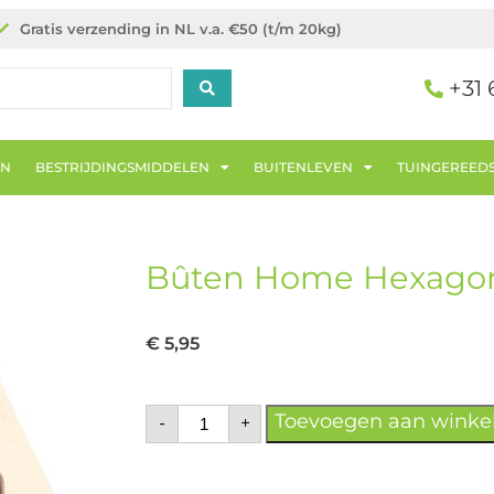
Gratis verzending in NL v.a. €50 (t/m 20kg)
+31 
EN
BESTRIJDINGSMIDDELEN
BUITENLEVEN
TUINGEREED
Bûten Home Hexagon
€
5,95
Toevoegen aan wink
-
+