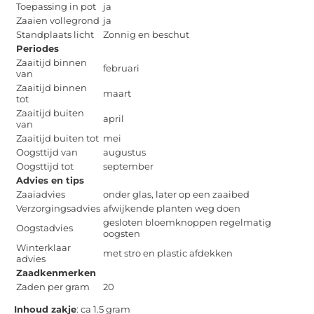
Toepassing in pot
ja
Zaaien vollegrond
ja
Standplaats licht
Zonnig en beschut
Periodes
Zaaitijd binnen
februari
van
Zaaitijd binnen
maart
tot
Zaaitijd buiten
april
van
Zaaitijd buiten tot
mei
Oogsttijd van
augustus
Oogsttijd tot
september
Advies en tips
Zaaiadvies
onder glas, later op een zaaibed
Verzorgingsadvies
afwijkende planten weg doen
gesloten bloemknoppen regelmatig
Oogstadvies
oogsten
Winterklaar
met stro en plastic afdekken
advies
Zaadkenmerken
Zaden per gram
20
Inhoud zakje
: ca 1.5 gram