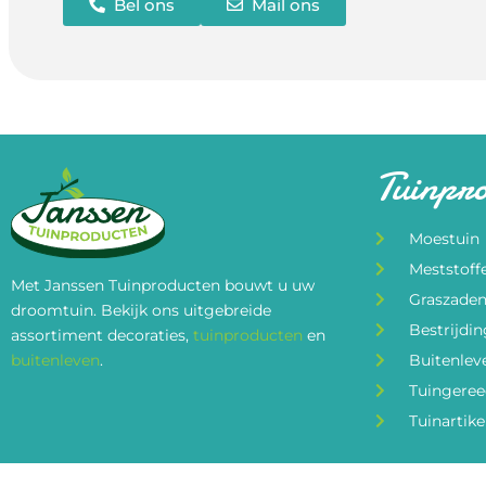
Bel ons
Mail ons
Tuinpr
Moestuin
Meststoff
Met Janssen Tuinproducten bouwt u uw
Graszade
droomtuin. Bekijk ons uitgebreide
Bestrijdi
assortiment decoraties,
tuinproducten
en
buitenleven
.
Buitenlev
Tuingere
Tuinartike