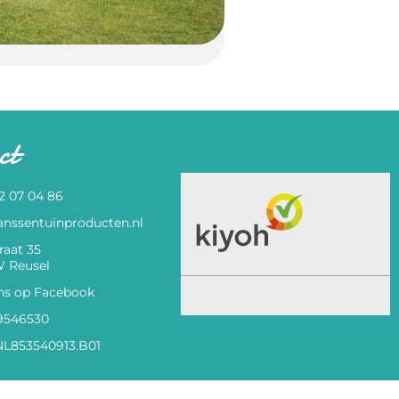
ct
82 07 04 86
anssentuinproducten.nl
raat 35
 Reusel
ns op Facebook
9546530
L853540913.B01