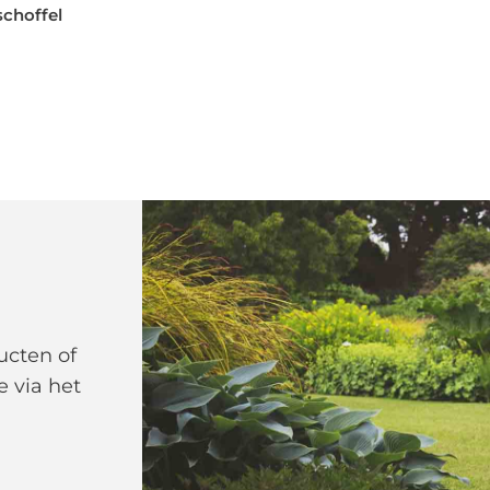
choffel
ucten of
e via het