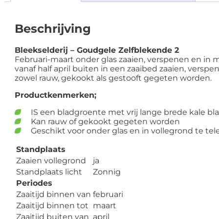
Beschrijving
Bleekselderij – Goudgele Zelfblekende 2
Februari-maart onder glas zaaien, verspenen en in m
vanaf half april buiten in een zaaibed zaaien, versp
zowel rauw, gekookt als gestooft gegeten worden.
Productkenmerken;
IS een bladgroente met vrij lange brede kale bl
Kan rauw of gekookt gegeten worden
Geschikt voor onder glas en in vollegrond te tel
Standplaats
Zaaien vollegrond
ja
Standplaats licht
Zonnig
Periodes
Zaaitijd binnen van
februari
Zaaitijd binnen tot
maart
Zaaitijd buiten van
april