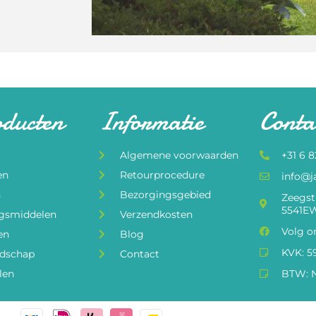
oducten
Informatie
Conta
Algemene voorwaarden
+31 6 
en
Retourprocedure
info@j
n
Bezorgingsgebied
Zeegst
5541EW
ngsmiddelen
Verzendkosten
Volg o
en
Blog
KVK: 5
edschap
Contact
len
BTW: N