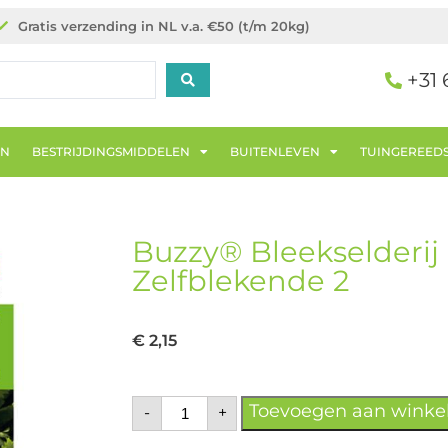
Gratis verzending in NL v.a. €50 (t/m 20kg)
+31 
EN
BESTRIJDINGSMIDDELEN
BUITENLEVEN
TUINGEREED
Buzzy® Bleekselderij
Zelfblekende 2
€
2,15
Toevoegen aan wink
-
+