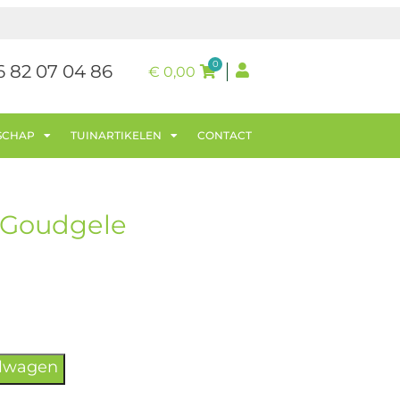
0
6 82 07 04 86
€
0,00
SCHAP
TUINARTIKELEN
CONTACT
 Goudgele
elwagen