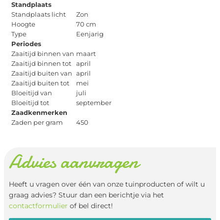
Standplaats
Standplaats licht
Zon
Hoogte
70 cm
Type
Eenjarig
Periodes
Zaaitijd binnen van
maart
Zaaitijd binnen tot
april
Zaaitijd buiten van
april
Zaaitijd buiten tot
mei
Bloeitijd van
juli
Bloeitijd tot
september
Zaadkenmerken
Zaden per gram
450
Advies aanvragen
Heeft u vragen over één van onze tuinproducten of wilt u
graag advies? Stuur dan een berichtje via het
contactformulier
of bel direct!