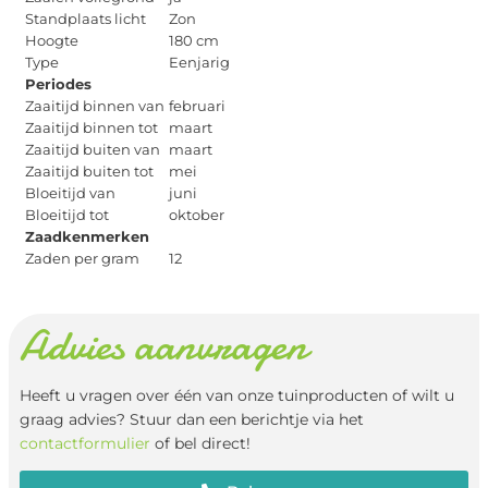
Standplaats licht
Zon
Hoogte
180 cm
Type
Eenjarig
Periodes
Zaaitijd binnen van
februari
Zaaitijd binnen tot
maart
Zaaitijd buiten van
maart
Zaaitijd buiten tot
mei
Bloeitijd van
juni
Bloeitijd tot
oktober
Zaadkenmerken
Zaden per gram
12
Advies aanvragen
Heeft u vragen over één van onze tuinproducten of wilt u
graag advies? Stuur dan een berichtje via het
contactformulier
of bel direct!