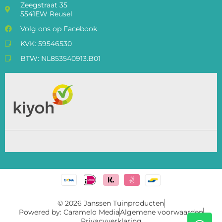
Zeegstraat 35
5541EW Reusel
Volg ons op Facebook
KVK: 59546530
BTW: NL853540913.B01
© 2026 Janssen Tuinproducten
Powered by: Caramelo Media
Algemene voorwaarden
Privacyverklaring