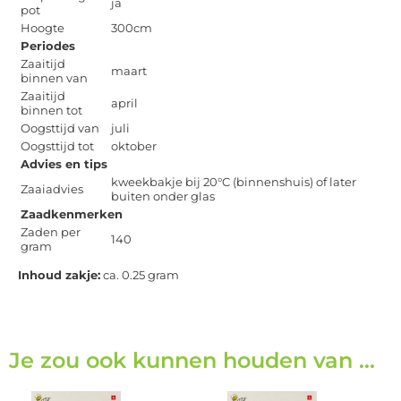
ja
pot
Hoogte
300cm
Periodes
Zaaitijd
maart
binnen van
Zaaitijd
april
binnen tot
Oogsttijd van
juli
Oogsttijd tot
oktober
Advies en tips
kweekbakje bij 20°C (binnenshuis) of later
Zaaiadvies
buiten onder glas
Zaadkenmerken
Zaden per
140
gram
Inhoud zakje:
ca. 0.25 gram
Je zou ook kunnen houden van …