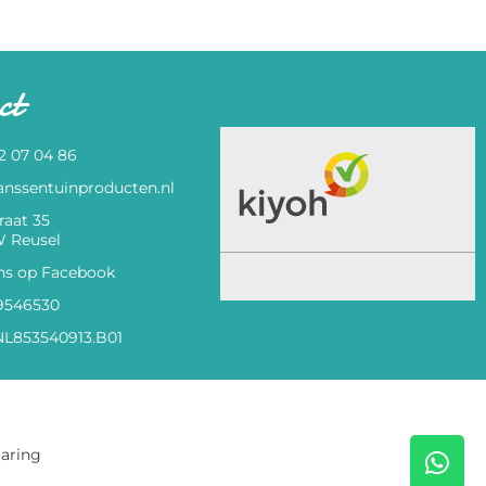
ct
82 07 04 86
anssentuinproducten.nl
raat 35
 Reusel
ns op Facebook
9546530
L853540913.B01
laring