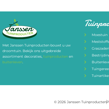
Tuinpr
Moestuin
Meststoff
Met Janssen Tuinproducten bouwt u uw
Graszade
droomtuin. Bekijk ons uitgebreide
Bestrijdi
assortiment decoraties,
tuinproducten
en
buitenleven
.
Buitenlev
Tuingere
Tuinartike
© 2026 Janssen Tuinproducten
P