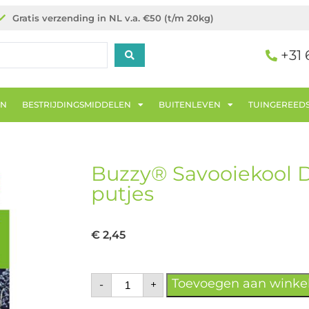
Gratis verzending in NL v.a. €50 (t/m 20kg)
+31 
EN
BESTRIJDINGSMIDDELEN
BUITENLEVEN
TUINGEREED
Buzzy® Savooiekool 
putjes
€
2,45
Toevoegen aan wink
-
+