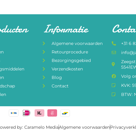
oducten
Informatie
Conta
Algemene voorwaarden
+31 6 
en
Retourprocedure
info@j
n
Bezorgingsgebied
Zeegst
5541EW
ngsmiddelen
Verzendkosten
Volg o
en
Blog
KVK: 5
edschap
Contact
len
BTW: N
owered by: Caramelo Media
Algemene voorwaarden
Privacyverk