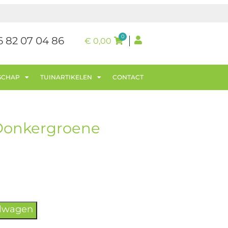
0
6 82 07 04 86
€
0,00
SCHAP
TUINARTIKELEN
CONTACT
Donkergroene
elwagen