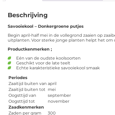
Beschrijving
Savooiekool – Donkergroene putjes
Begin april-half mei in de vollegrond zaaien op zaai
uitplanten. Voor sterke jonge planten helpt het om
Productkenmerken ;
Eén van de oudste koolsoorten
Geschikt voor de late teelt
Echte karakteristieke savooiekool smaak
Periodes
Zaaitijd buiten van
april
Zaaitijd buiten tot
mei
Oogsttijd van
september
Oogsttijd tot
november
Zaadkenmerken
Zaden per gram
300