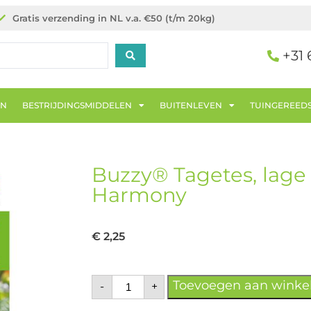
Gratis verzending in NL v.a. €50 (t/m 20kg)
+31 
EN
BESTRIJDINGSMIDDELEN
BUITENLEVEN
TUINGEREED
Buzzy® Tagetes, lage 
Harmony
€
2,25
Toevoegen aan wink
-
+