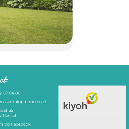
ct
82 07 04 86
anssentuinproducten.nl
raat 35
 Reusel
ns op Facebook