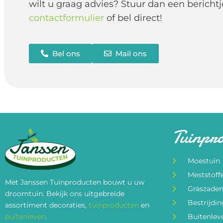
wilt u graag advies? Stuur dan een berichtj
contactformulier
of bel direct!
Bel ons
Mail ons
Tuinpr
Moestuin
Meststoff
Met Janssen Tuinproducten bouwt u uw
Graszade
droomtuin. Bekijk ons uitgebreide
Bestrijdi
assortiment decoraties,
tuinproducten
en
buitenleven
.
Buitenlev