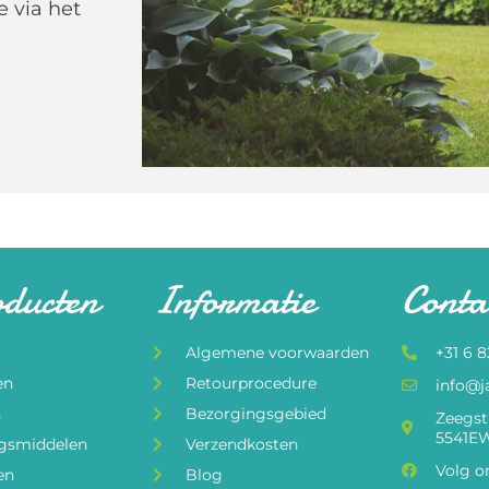
e via het
oducten
Informatie
Conta
Algemene voorwaarden
+31 6 
en
Retourprocedure
info@j
n
Bezorgingsgebied
Zeegst
5541EW
ngsmiddelen
Verzendkosten
Volg o
en
Blog