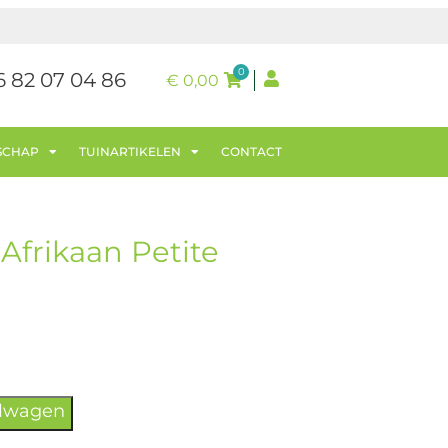
0
6 82 07 04 86
€
0,00
SCHAP
TUINARTIKELEN
CONTACT
Afrikaan Petite
elwagen