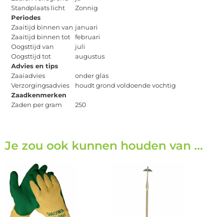
Standplaats licht
Zonnig
Periodes
Zaaitijd binnen van
januari
Zaaitijd binnen tot
februari
Oogsttijd van
juli
Oogsttijd tot
augustus
Advies en tips
Zaaiadvies
onder glas
Verzorgingsadvies
houdt grond voldoende vochtig
Zaadkenmerken
Zaden per gram
250
Je zou ook kunnen houden van …