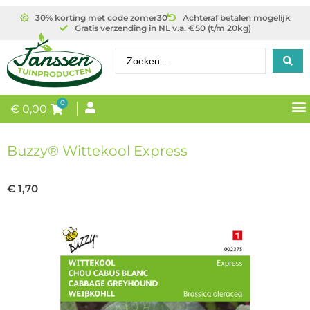
30% korting met code zomer30
Achteraf betalen mogelijk
Gratis verzending in NL v.a. €50 (t/m 20kg)
0
€
0,00
Buzzy® Wittekool Express
€
1,70