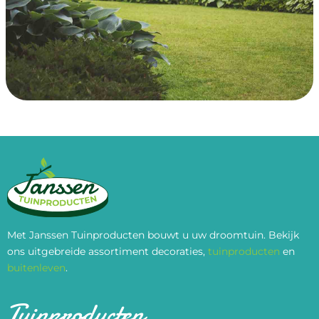
Met Janssen Tuinproducten bouwt u uw droomtuin. Bekijk
ons uitgebreide assortiment decoraties,
tuinproducten
en
buitenleven
.
Tuinproducten