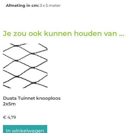
Afmeting in cm
:
3
x 5 meter
Je zou ook kunnen houden van …
Duata Tuinnet knooploos
2x5m
€
4,79
In winkelwagen