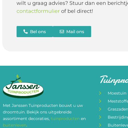
wilt u graag advies? Stuur dan een berichtj
contactformulier
of bel direct!
Bel ons
Mail ons
Tuinpr
Moestuin
Meststoff
Met Janssen Tuinproducten bouwt u uw
Graszade
droomtuin. Bekijk ons uitgebreide
Bestrijdi
assortiment decoraties,
tuinproducten
en
buitenleven
.
Buitenlev