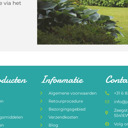
e via het
oducten
Informatie
Conta
Algemene voorwaarden
+31 6 
en
Retourprocedure
info@j
n
Bezorgingsgebied
Zeegst
5541EW
ngsmiddelen
Verzendkosten
Volg o
en
Blog