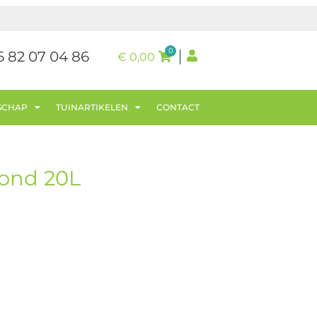
0
6 82 07 04 86
€
0,00
SCHAP
TUINARTIKELEN
CONTACT
ond 20L