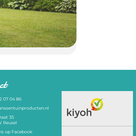
ct
82 07 04 86
anssentuinproducten.nl
raat 35
 Reusel
ns op Facebook