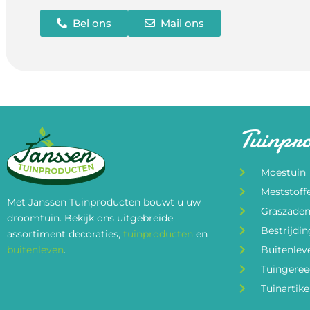
Bel ons
Mail ons
Tuinpr
Moestuin
Meststoff
Met Janssen Tuinproducten bouwt u uw
Graszade
droomtuin. Bekijk ons uitgebreide
Bestrijdi
assortiment decoraties,
tuinproducten
en
buitenleven
.
Buitenlev
Tuingere
Tuinartike