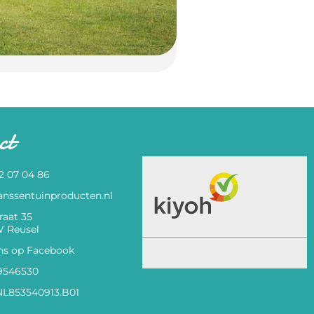
ct
82 07 04 86
anssentuinproducten.nl
raat 35
 Reusel
ns op Facebook
9546530
L853540913.B01