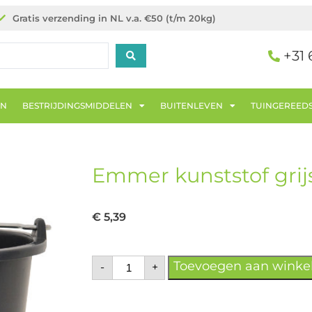
Gratis verzending in NL v.a. €50 (t/m 20kg)
+31 
EN
BESTRIJDINGSMIDDELEN
BUITENLEVEN
TUINGEREED
Emmer kunststof grijs
€
5,39
Toevoegen aan wink
-
+