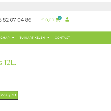
0
6 82 07 04 86
€
0,00
SCHAP
TUINARTIKELEN
CONTACT
 12L.
elwagen