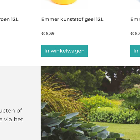
oen 12L
Emmer kunststof geel 12L
Emm
€
5,39
€
5,
In winkelwagen
In
ucten of
e via het