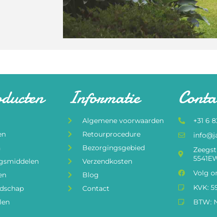
oducten
Informatie
Conta
Algemene voorwaarden
+31 6 
en
Retourprocedure
info@j
n
Bezorgingsgebied
Zeegst
5541EW
ngsmiddelen
Verzendkosten
Volg o
en
Blog
KVK: 5
edschap
Contact
len
BTW: N