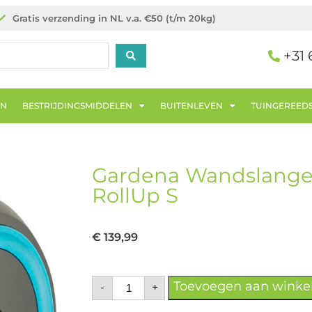
Gratis verzending in NL v.a. €50 (t/m 20kg)
+31 
EN
BESTRIJDINGSMIDDELEN
BUITENLEVEN
TUINGEREED
Gardena Wandslange
RollUp S
€
139,99
Toevoegen aan wink
-
+