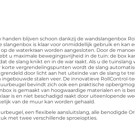
 handen blijven schoon dankzij de wandslangenbox Rol
slangenbox is klaar voor onmiddellijk gebruik en kan 
ng op de waterkraan worden aangesloten. Door de manoe
bt u maximale bewegingsvrijheid in de tuin: de box k
de slang knikt en in de war raakt. Als u de tuinslang w
er korte vergrendelingspunten wordt de slang automatis
tgrendeld door licht aan het uiteinde van de slang te t
n ingebouwde stalen veer. De innovatieve RollControl-tec
muurbeugel bevindt zich ook een praktische opbergmogel
ox is gemaakt van hoogwaardige materialen en is bes
sklaar is en niet beschadigd raakt door uiteenlopende
kelijk van de muur kan worden gehaald.
urbeugel, een flexibele aansluitslang, alle benodigde
 met twee verschillende sproeiopties.