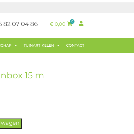
0
6 82 07 04 86
€
0,00
SCHAP
TUINARTIKELEN
CONTACT
nbox 15 m
elwagen