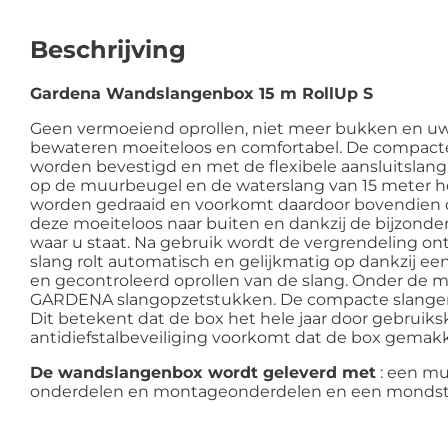
Beschrijving
Gardena Wandslangenbox 15 m RollUp S
Geen vermoeiend oprollen, niet meer bukken en uw
bewateren moeiteloos en comfortabel. De compacte 
worden bevestigd en met de flexibele aansluitsla
op de muurbeugel en de waterslang van 15 meter he
worden gedraaid en voorkomt daardoor bovendien dat 
deze moeiteloos naar buiten en dankzij de bijzond
waar u staat. Na gebruik wordt de vergrendeling on
slang rolt automatisch en gelijkmatig op dankzij ee
en gecontroleerd oprollen van de slang. Onder de 
GARDENA slangopzetstukken. De compacte slangenb
Dit betekent dat de box het hele jaar door gebruik
antidiefstalbeveiliging voorkomt dat de box gemak
De wandslangenbox wordt geleverd met
: een mu
onderdelen en montageonderdelen en een mondstuk