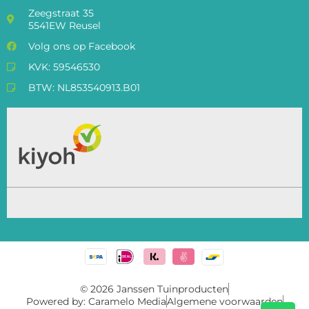
Zeegstraat 35
5541EW Reusel
Volg ons op Facebook
KVK: 59546530
BTW: NL853540913.B01
© 2026 Janssen Tuinproducten
Powered by: Caramelo Media
Algemene voorwaarden