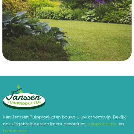
Met Janssen Tuinproducten bouwt u uw droomtuin. Bekijk
ons uitgebreide assortiment decoraties,
tuinproducten
en
buitenleven
.