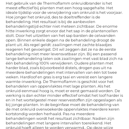
Het gebruik van de Thermoflamm onkruidbrander is het
meest effectief bij planten met een hoog sapgehalte. Het
ideale tijdstip voor de verwijdering van onkruid is het voorjaar.
Hoe jonger het onkruid, des te doeltreffender is de
behandeling. Het resultaat is bij de aanbevolen
behandelingstijd echter niet meteen zichtbaar. De enorme
hitte inwerking zorgt ervoor dat het sap in de plantencellen
stolt. Door het uitzetten van het sap barsten de celwanden
open. Binnen enkele dagen na de behandeling droogt de
plant uit. Als regel geldt: zaailingen met zachte blaadjes
reageren het gevoeligst. Dit wil zeggen dat ze na de eerste
behandeling niet meer levensvatbaar zijn. Bij een passend
lange behandeling laten ook zaailingen met vast blad zich na
één behandeling 100% verwijderen. Oudere planten met
harder blad, zoals bijvoorbeeld distels, drogen pas uit na
meerdere behandelingen met intervallen van één tot twee
weken. Hardloof en gras is erg taai en vereist een langere
warmte-inwerking. De Thermoflamm is geschikt voor het
behandelen van oppervlaktes met lage planten. Als het
onkruid eenmaal hoog is, moet er eerst gemaaid worden. De
werking is dan echter minder effectief omdat het loof harder is
en in het wortelgestel meer reservestoffen zijn opgeslagen als
bij jonge planten. In de beginfase moet de behandeling van
de met onkruid overwoekerde oppervlaktes meerdere keren
kortstondig worden herhaald. Pas na meerdere
behandelingen wordt het resultaat zichtbaar. Nadien zijn
behandelingen met langere intervallen toereikend. Het
onkruid hoeft alleen te worden verwarmd.. Op deze wijze