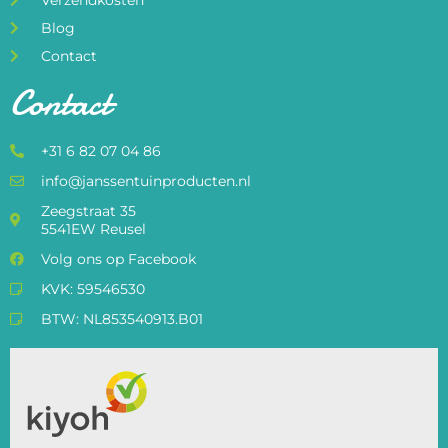
Verzendkosten
Blog
Contact
Contact
+31 6 82 07 04 86
info@janssentuinproducten.nl
Zeegstraat 35
5541EW Reusel
Volg ons op Facebook
KVK: 59546530
BTW: NL853540913.B01