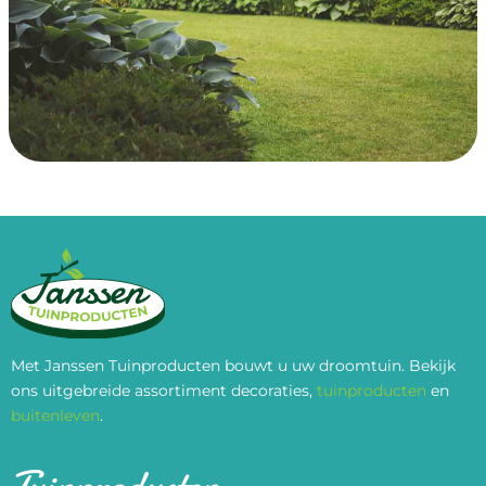
Met Janssen Tuinproducten bouwt u uw droomtuin. Bekijk
ons uitgebreide assortiment decoraties,
tuinproducten
en
buitenleven
.
Tuinproducten