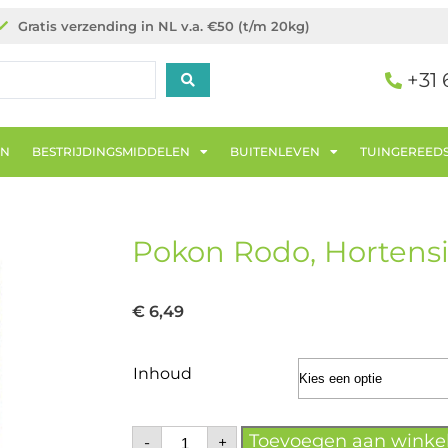
Gratis verzending in NL v.a. €50 (t/m 20kg)
+31 
EN
BESTRIJDINGSMIDDELEN
BUITENLEVEN
TUINGEREED
Pokon Rodo, Hortensi
€
6,49
Inhoud
Toevoegen aan wink
-
+