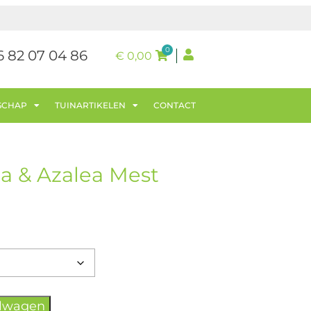
0
6 82 07 04 86
€
0,00
SCHAP
TUINARTIKELEN
CONTACT
a & Azalea Mest
elwagen