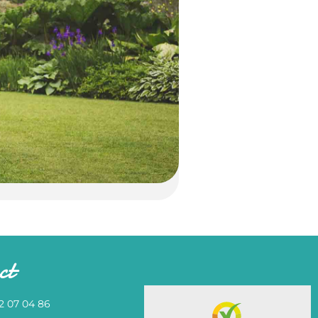
ct
82 07 04 86