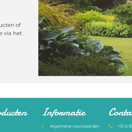
ucten of
e via het
oducten
Informatie
Conta
Algemene voorwaarden
+31 6 