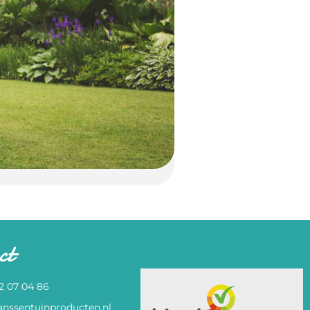
ct
82 07 04 86
anssentuinproducten.nl