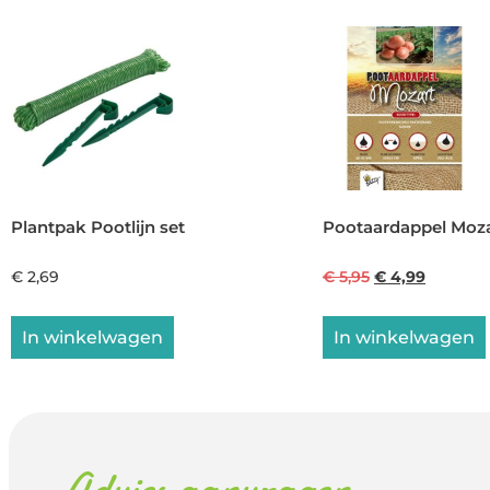
Plantpak Pootlijn set
Pootaardappel Moza
€
2,69
€
5,95
€
4,99
In winkelwagen
In winkelwagen
Advies aanvragen