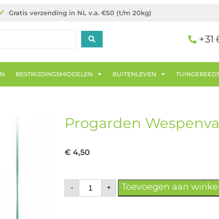
Gratis verzending in NL v.a. €50 (t/m 20kg)
+31 
EN
BESTRIJDINGSMIDDELEN
BUITENLEVEN
TUINGEREED
Progarden Wespenv
€
4,50
Toevoegen aan wink
-
+