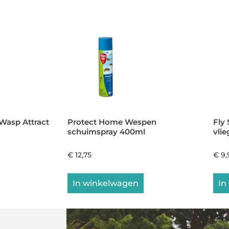
Wasp Attract
Protect Home Wespen
Fly
schuimspray 400ml
vli
€
12,75
€
9,
In winkelwagen
In