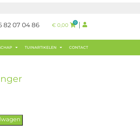
0
6 82 07 04 86
€
0,00
SCHAP
TUINARTIKELEN
CONTACT
anger
elwagen