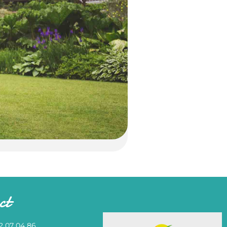
ct
82 07 04 86