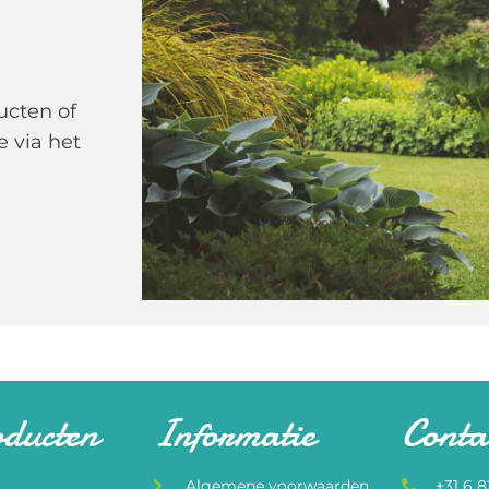
ucten of
e via het
oducten
Informatie
Conta
Algemene voorwaarden
+31 6 