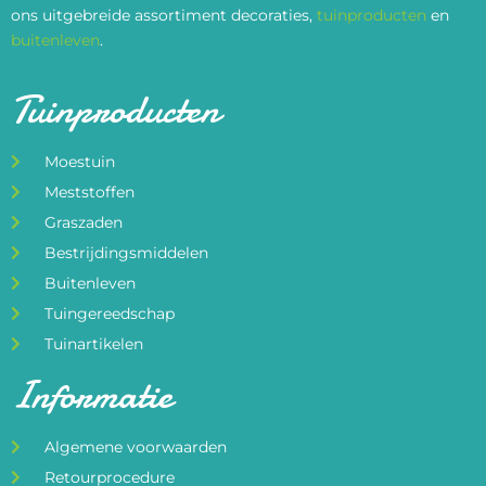
ons uitgebreide assortiment decoraties,
tuinproducten
en
buitenleven
.
Tuinproducten
Moestuin
Meststoffen
Graszaden
Bestrijdingsmiddelen
Buitenleven
Tuingereedschap
Tuinartikelen
Informatie
Algemene voorwaarden
Retourprocedure