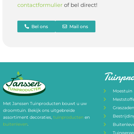
contactformulier
of bel direct!
Bel ons
Mail ons
Tuinpr
Moestuin
Meststoff
Met Janssen Tuinproducten bouwt u uw
Graszade
droomtuin. Bekijk ons uitgebreide
Bestrijdi
assortiment decoraties,
tuinproducten
en
buitenleven
.
Buitenlev
Tuingere