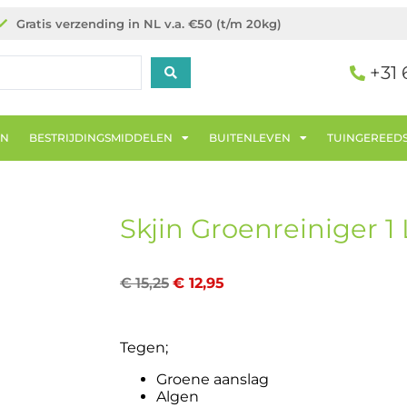
Gratis verzending in NL v.a. €50 (t/m 20kg)
+31 
EN
BESTRIJDINGSMIDDELEN
BUITENLEVEN
TUINGEREED
Skjin Groenreiniger 1 
€
15,25
€
12,95
Tegen;
Groene aanslag
Algen