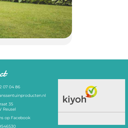
ct
82 07 04 86
anssentuinproducten.nl
raat 35
 Reusel
ns op Facebook
9546530