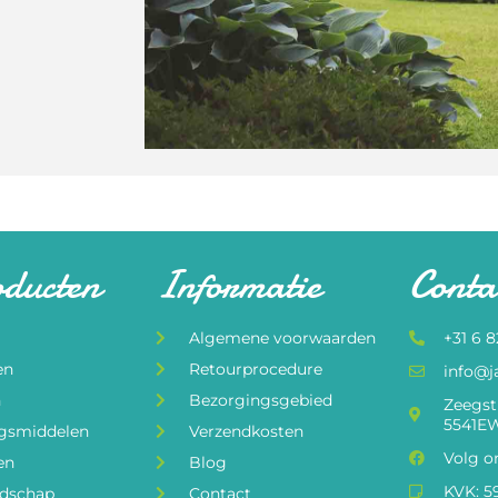
oducten
Informatie
Conta
Algemene voorwaarden
+31 6 
en
Retourprocedure
info@j
n
Bezorgingsgebied
Zeegst
5541EW
ngsmiddelen
Verzendkosten
Volg o
en
Blog
KVK: 5
edschap
Contact