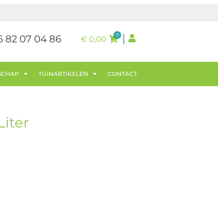
0
6 82 07 04 86
€
0,00
SCHAP
TUINARTIKELEN
CONTACT
Liter