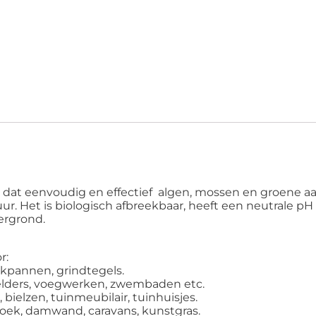
t dat eenvoudig en effectief algen, mossen en groene aan
 Het is biologisch afbreekbaar, heeft een neutrale pH w
ergrond.
r:
akpannen, grindtegels.
kelders, voegwerken, zwembaden etc.
 bielzen, tuinmeubilair, tuinhuisjes.
doek, damwand, caravans, kunstgras.