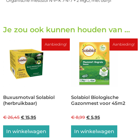
Organische meststof N-P-K 7-4-7 + 2 MgO, met osiryl
Je zou ook kunnen houden van …
Aanbieding!
Aanbieding!
Buxusmotval Solabiol
Solabiol Biologische
(herbruikbaar)
Gazonmest voor 45m2
€
26,45
€
15,95
€
8,99
€
5,95
In winkelwagen
In winkelwagen