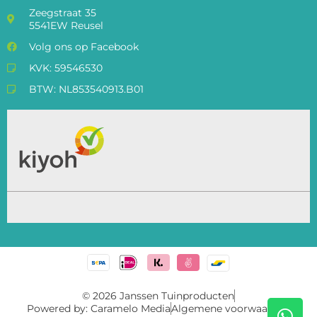
Zeegstraat 35
5541EW Reusel
Volg ons op Facebook
KVK: 59546530
BTW: NL853540913.B01
© 2026 Janssen Tuinproducten
Powered by: Caramelo Media
Algemene voorwaarden