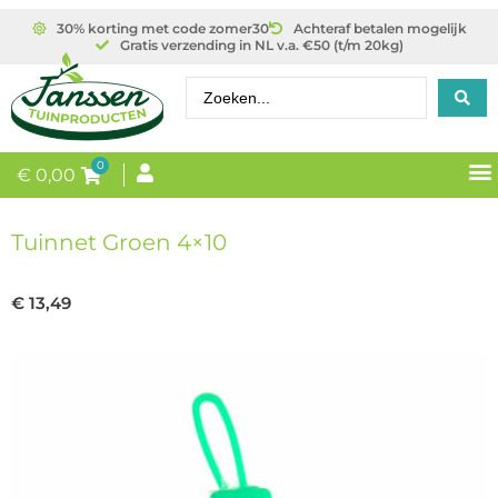
30% korting met code zomer30
Achteraf betalen mogelijk
Gratis verzending in NL v.a. €50 (t/m 20kg)
0
€
0,00
Tuinnet Groen 4×10
€
13,49