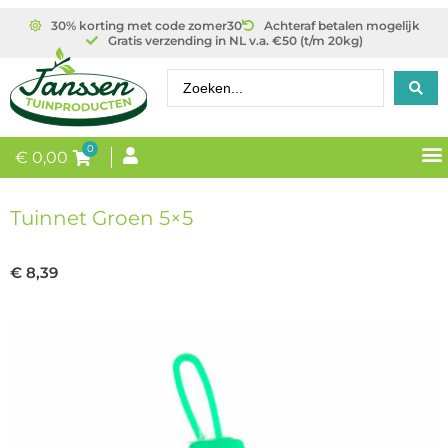
30% korting met code zomer30
Achteraf betalen mogelijk
Gratis verzending in NL v.a. €50 (t/m 20kg)
0
€
0,00
Tuinnet Groen 5×5
€
8,39